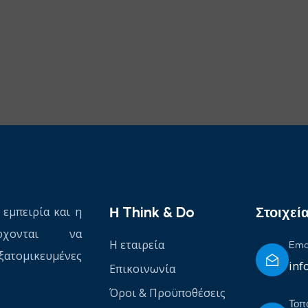
Η Think & Do
Στοιχεί
 εμπειρία και η
έρχονται να
Η εταιρεία
Ema
ξατομικευμένες
inf
Επικοινωνία
Όροι & Προϋποθέσεις
Τοπ