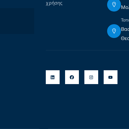
χρήσης
Μολ
Τοπ
Βασ
Θεσ