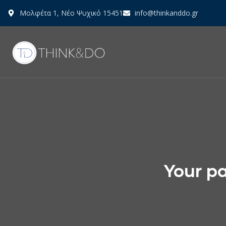
Μολφέτα 1, Νέο Ψυχικό 15451
info@thinkanddo.gr
Your pa