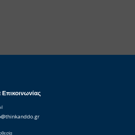
α Επικοινωνίας
il
o@thinkanddo.gr
οθεσία